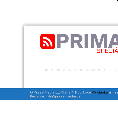
PRIM
SPECI
© Press-Media.cz, Praha 4, Publikace
PR článků
a inze
Redakce: info@press-media.cz