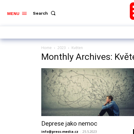
Search
MENU
Home
2023
Květen
Monthly Archives: Kvě
Deprese jako nemoc
info@press-media.cz
-
25.5.2023