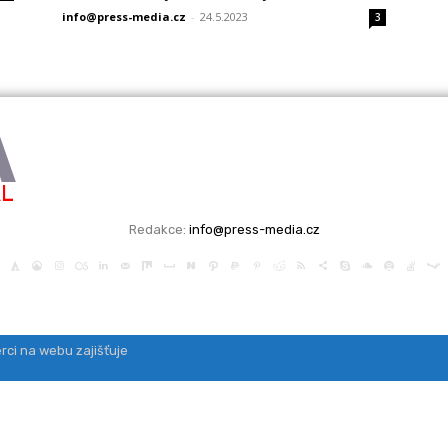
info@press-media.cz
-
24.5.2023
3
A
ÁL
Redakce:
info@press-media.cz
rci na webu zajišťuje