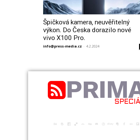
Špičková kamera, neuvěřitelný
výkon. Do Česka dorazilo nové
vivo X100 Pro.
info@press-media.cz
-
4.2.2024
PRIM
SPECI