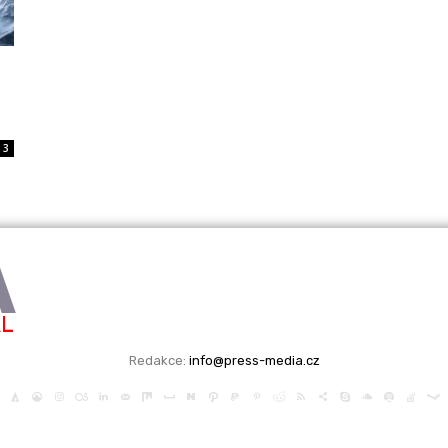
3
A
ÁL
Redakce:
info@press-media.cz