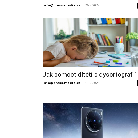
info@press-media.cz
-
26.2.2024
Jak pomoct dítěti s dysortografií
info@press-media.cz
-
13.2.2024