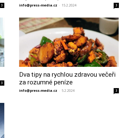
info@press-media.cz
-
15.2.2024
3
3
Dva tipy na rychlou zdravou večeři
za rozumné peníze
3
info@press-media.cz
-
5.2.2024
3