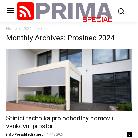
PRIMA
SPECIÁL
Home
2024
Prosinec
Monthly Archives: Prosinec 2024
Stínící technika pro pohodlný domov i
venkovní prostor
info PressMedia.net
-
17.12.2024
0