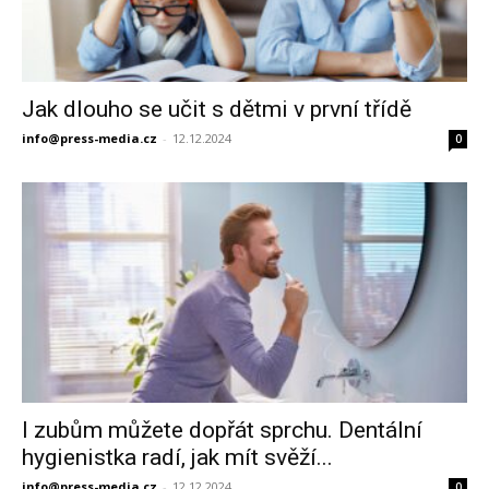
Jak dlouho se učit s dětmi v první třídě
info@press-media.cz
-
12.12.2024
0
I zubům můžete dopřát sprchu. Dentální
hygienistka radí, jak mít svěží...
info@press-media.cz
-
12.12.2024
0