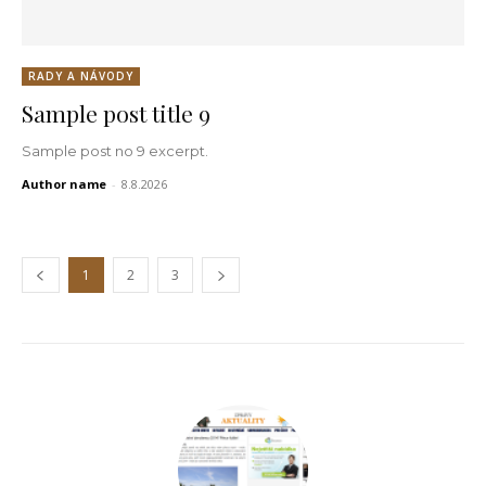
RADY A NÁVODY
Sample post title 9
Sample post no 9 excerpt.
Author name
-
8.8.2026
1
2
3