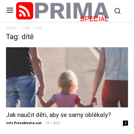
PRIMA
SPECIÁL
Home
Tags
Dítě
Tag: dítě
Jak naučit děti, aby se samy oblékaly?
info PressMedia.net
-
19.1.2023
3