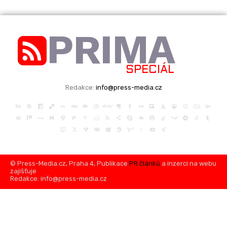
PRIMA
SPECIÁL
Redakce:
info@press-media.cz
© Press-Media.cz, Praha 4, Publikace
PR článků
a inzerci na webu
zajišťuje
Redakce: info@press-media.cz