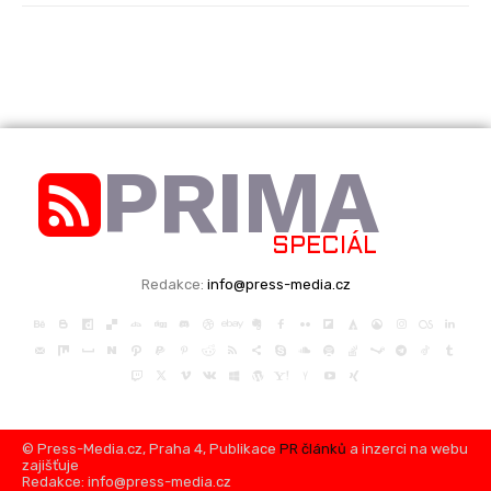
PRIMA
SPECIÁL
Redakce:
info@press-media.cz
© Press-Media.cz, Praha 4, Publikace
PR článků
a inzerci na webu
zajišťuje
Redakce: info@press-media.cz