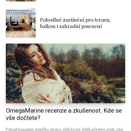
Pohodlné zastínění pro terasu,
balkon i zahradní posezení
OmegaMarine recenze a zkušenost. Kde se
vše dočtete?
Pokud kupujete doplňky stravy, jistě byste chtěli předem znát, zda