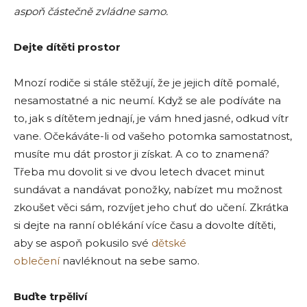
aspoň částečně zvládne samo.
Dejte dítěti prostor
Mnozí rodiče si stále stěžují, že je jejich dítě pomalé,
nesamostatné a nic neumí. Když se ale podíváte na
to, jak s dítětem jednají, je vám hned jasné, odkud vítr
vane. Očekáváte-li od vašeho potomka samostatnost,
musíte mu dát prostor ji získat. A co to znamená?
Třeba mu dovolit si ve dvou letech dvacet minut
sundávat a nandávat ponožky, nabízet mu možnost
zkoušet věci sám, rozvíjet jeho chuť do učení. Zkrátka
si dejte na ranní oblékání více času a dovolte dítěti,
aby se aspoň pokusilo své
dětské
oblečení
navléknout na sebe samo.
Buďte trpěliví