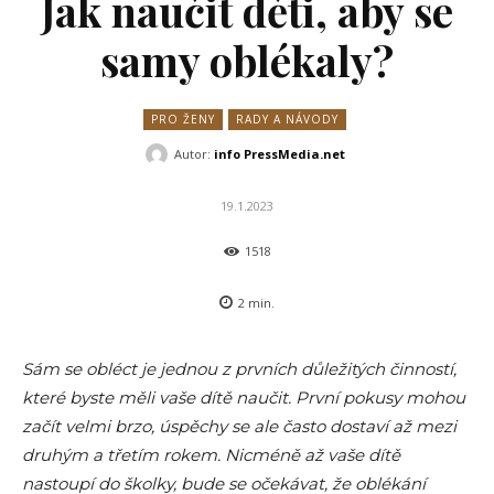
Jak naučit děti, aby se
samy oblékaly?
PRO ŽENY
RADY A NÁVODY
Autor:
info PressMedia.net
19.1.2023
1518
2
min.
Sám se obléct je jednou z prvních důležitých činností,
které byste měli vaše dítě naučit. První pokusy mohou
začít velmi brzo, úspěchy se ale často dostaví až mezi
druhým a třetím rokem. Nicméně až vaše dítě
nastoupí do školky, bude se očekávat, že oblékání