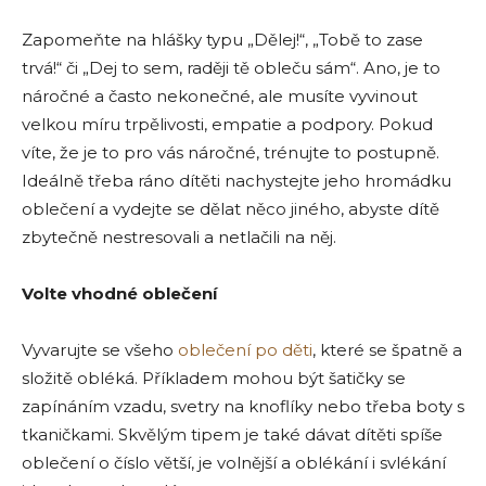
Zapomeňte na hlášky typu „Dělej!“, „Tobě to zase
trvá!“ či „Dej to sem, raději tě obleču sám“. Ano, je to
náročné a často nekonečné, ale musíte vyvinout
velkou míru trpělivosti, empatie a podpory. Pokud
víte, že je to pro vás náročné, trénujte to postupně.
Ideálně třeba ráno dítěti nachystejte jeho hromádku
oblečení a vydejte se dělat něco jiného, abyste dítě
zbytečně nestresovali a netlačili na něj.
Volte vhodné oblečení
Vyvarujte se všeho
oblečení po děti
, které se špatně a
složitě obléká. Příkladem mohou být šatičky se
zapínáním vzadu, svetry na knoflíky nebo třeba boty s
tkaničkami. Skvělým tipem je také dávat dítěti spíše
oblečení o číslo větší, je volnější a oblékání i svlékání