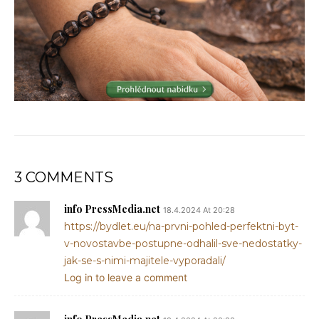
3 COMMENTS
info PressMedia.net
18.4.2024 At 20:28
https://bydlet.eu/na-prvni-pohled-perfektni-byt-
v-novostavbe-postupne-odhalil-sve-nedostatky-
jak-se-s-nimi-majitele-vyporadali/
Log in to leave a comment