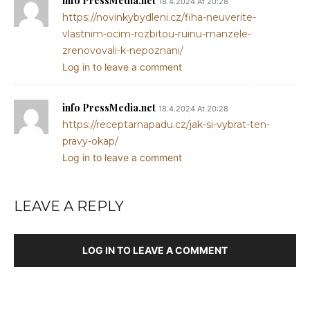
info PressMedia.net
18.4.2024 At 20:28
https://novinkybydleni.cz/fiha-neuverite-
vlastnim-ocim-rozbitou-ruinu-manzele-
zrenovovali-k-nepoznani/
Log in to leave a comment
info PressMedia.net
18.4.2024 At 20:28
https://receptarnapadu.cz/jak-si-vybrat-ten-
pravy-okap/
Log in to leave a comment
LEAVE A REPLY
LOG IN TO LEAVE A COMMENT