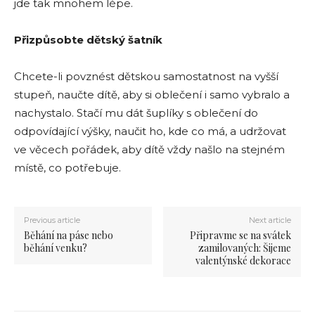
jde tak mnohem lépe.
Přizpůsobte dětský šatník
Chcete-li povznést dětskou samostatnost na vyšší
stupeň, naučte dítě, aby si oblečení i samo vybralo a
nachystalo. Stačí mu dát šuplíky s oblečení do
odpovídající výšky, naučit ho, kde co má, a udržovat
ve věcech pořádek, aby dítě vždy našlo na stejném
místě, co potřebuje.
Previous article
Next article
Běhání na páse nebo
Připravme se na svátek
běhání venku?
zamilovaných: Šijeme
valentýnské dekorace