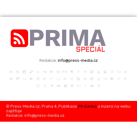
PRIMA
SPECIÁL
Redakce:
info@press-media.cz
© Press-Media.cz, Praha 4, Publikace
PR článků
a inzerci na webu
zajišťuje
Redakce: info@press-media.cz