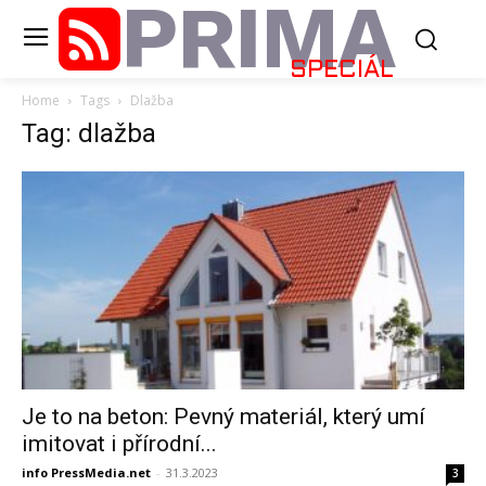
PRIMA
SPECIÁL
Home
Tags
Dlažba
Tag: dlažba
Je to na beton: Pevný materiál, který umí
imitovat i přírodní...
info PressMedia.net
-
31.3.2023
3