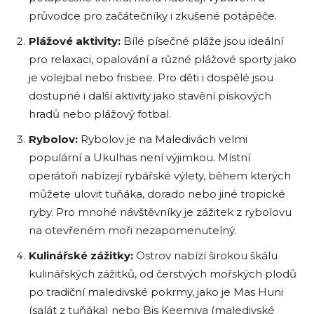
průvodce pro začátečníky i zkušené potápěče.
Plážové aktivity:
Bílé písečné pláže jsou ideální
pro relaxaci, opalování a různé plážové sporty jako
je volejbal nebo frisbee. Pro děti i dospělé jsou
dostupné i další aktivity jako stavění pískových
hradů nebo plážový fotbal.
Rybolov:
Rybolov je na Maledivách velmi
populární a Ukulhas není výjimkou. Místní
operátoři nabízejí rybářské výlety, během kterých
můžete ulovit tuňáka, dorado nebo jiné tropické
ryby. Pro mnohé návštěvníky je zážitek z rybolovu
na otevřeném moři nezapomenutelný.
Kulinářské zážitky:
Ostrov nabízí širokou škálu
kulinářských zážitků, od čerstvých mořských plodů
po tradiční maledivské pokrmy, jako je Mas Huni
(salát z tuňáka) nebo Bis Keemiya (maledivské