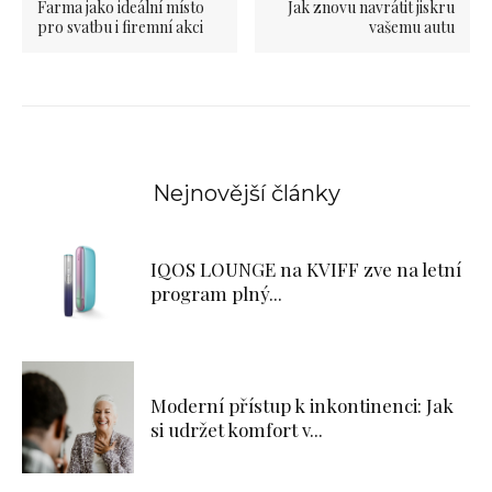
Farma jako ideální místo
Jak znovu navrátit jiskru
pro svatbu i firemní akci
vašemu autu
Nejnovější články
IQOS LOUNGE na KVIFF zve na letní
program plný...
Moderní přístup k inkontinenci: Jak
si udržet komfort v...