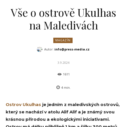
Vše o ostrově Ukulhas
na Maledivách
MAGAZÍN
Autor:
info@press-media.cz
3.9.2024
1611
4
min.
Ostrov Ukulhas
je jedním z maledivských ostrovů,
který se nachází v atolu Alif Alif a je známý svou
krásnou přírodou a ekologickými iniciativami.
Ostrov má délku přibližně 1 km a šířku 300 metrů,