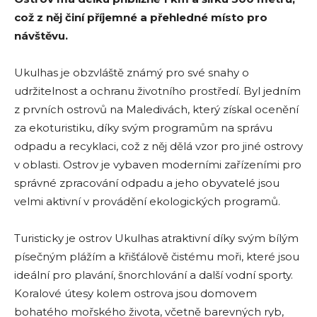
což z něj činí příjemné a přehledné místo pro
návštěvu.
Ukulhas je obzvláště známý pro své snahy o
udržitelnost a ochranu životního prostředí. Byl jedním
z prvních ostrovů na Maledivách, který získal ocenění
za ekoturistiku, díky svým programům na správu
odpadu a recyklaci, což z něj dělá vzor pro jiné ostrovy
v oblasti. Ostrov je vybaven moderními zařízeními pro
správné zpracování odpadu a jeho obyvatelé jsou
velmi aktivní v provádění ekologických programů.
Turisticky je ostrov Ukulhas atraktivní díky svým bílým
písečným plážím a křišťálově čistému moři, které jsou
ideální pro plavání, šnorchlování a další vodní sporty.
Koralové útesy kolem ostrova jsou domovem
bohatého mořského života, včetně barevných ryb,