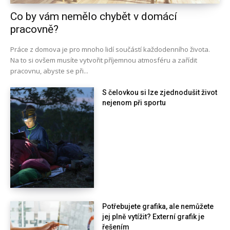
Co by vám nemělo chybět v domácí
pracovně?
Práce z domova je pro mnoho lidí součástí každodenního života.
Na to si ovšem musíte vytvořit příjemnou atmosféru a zařídit
pracovnu, abyste se při...
S čelovkou si lze zjednodušit život
nejenom při sportu
Potřebujete grafika, ale nemůžete
jej plně vytížit? Externí grafik je
řešením