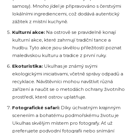
samosy). Mnoho jídel je připravováno s čerstvými
lokálními ingrediencemi, což dodává autentický
zážitek z místní kuchyně.
Kulturní akce:
Na ostrově se pravidelně konají
kulturní akce, které zahrnují tradiční tance a
hudbu. Tyto akce jsou skvělou příležitostí poznat
maledivskou kulturu a tradice z první ruky.
Ekoturistika:
Ukulhas je známý svými
ekologickými iniciativami, včetně správy odpadů a
recyklace. Návštěvníci mohou navštívit různá
zařízení a naučit se o metodách ochrany životního
prostředí, které ostrov uplatňuje.
Fotografické safari:
Díky úchvatným krajinným
sceneriím a bohatému podmořskému životu je
Ukulhas skvělým místem pro fotografy. Ať už
preferujete podvodní fotografii nebo snímání