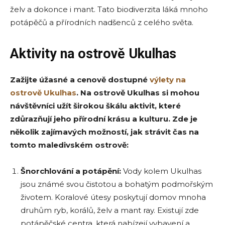
želv a dokonce i mant. Tato biodiverzita láká mnoho
potápěčů a přírodních nadšenců z celého světa.
Aktivity na ostrově Ukulhas
Zažijte úžasné a cenově dostupné
výlety na
ostrově Ukulhas
.
Na ostrově Ukulhas si mohou
návštěvníci užít širokou škálu aktivit, které
zdůrazňují jeho přírodní krásu a kulturu. Zde je
několik zajímavých možností, jak strávit čas na
tomto maledivském ostrově:
Šnorchlování a potápění:
Vody kolem Ukulhas
jsou známé svou čistotou a bohatým podmořským
životem. Koralové útesy poskytují domov mnoha
druhům ryb, korálů, želv a mant ray. Existují zde
potápěčské centra, která nabízejí vybavení a