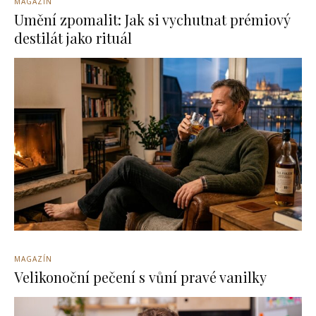
MAGAZÍN
Umění zpomalit: Jak si vychutnat prémiový
destilát jako rituál
MAGAZÍN
Velikonoční pečení s vůní pravé vanilky