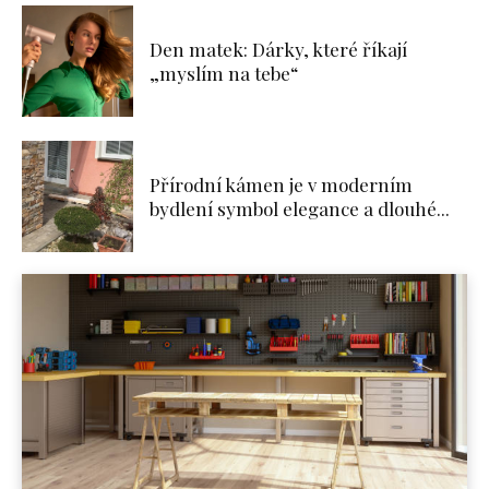
Den matek: Dárky, které říkají
„myslím na tebe“
Přírodní kámen je v moderním
bydlení symbol elegance a dlouhé...