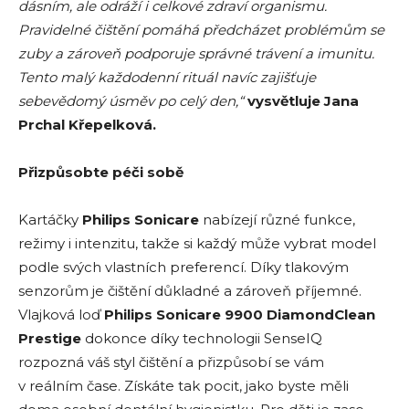
dásním, ale odráží i celkové zdraví organismu.
Pravidelné čištění pomáhá předcházet problémům se
zuby a zároveň podporuje správné trávení a imunitu.
Tento malý každodenní rituál navíc zajišťuje
sebevědomý úsměv po celý den,“
vysvětluje Jana
Prchal Křepelková.
Přizpůsobte péči sobě
Kartáčky
Philips Sonicare
nabízejí různé funkce,
režimy i intenzitu, takže si každý může vybrat model
podle svých vlastních preferencí. Díky tlakovým
senzorům je čištění důkladné a zároveň příjemné.
Vlajková loď
Philips Sonicare 9900 DiamondClean
Prestige
dokonce díky technologii SenseIQ
rozpozná váš styl čištění a přizpůsobí se vám
v reálním čase. Získáte tak pocit, jako byste měli