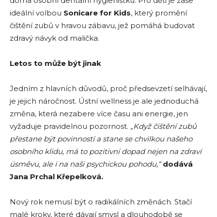
doma osobní dentální hygienistku. Pro děti je zase
ideální volbou
Sonicare for Kids
, který promění
čištění zubů v hravou zábavu, jež pomáhá budovat
zdravý návyk od malička.
Letos to může být jinak
Jedním z hlavních důvodů, proč předsevzetí selhávají,
je jejich náročnost. Ústní wellness je ale jednoduchá
změna, která nezabere více času ani energie, jen
vyžaduje pravidelnou pozornost.
„Když čištění zubů
přestane být povinností a stane se chvilkou našeho
osobního klidu, má to pozitivní dopad nejen na zdraví
úsměvu, ale i na naši psychickou pohodu,“
dodává
Jana Prchal Křepelková.
Nový rok nemusí být o radikálních změnách. Stačí
malé kroky, které dávají smysl a dlouhodobě se