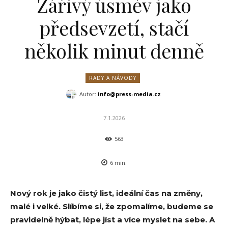
Zářivý úsměv jako
předsevzetí, stačí
několik minut denně
RADY A NÁVODY
Autor:
info@press-media.cz
7.1.2026
563
6
min.
Nový rok je jako čistý list, ideální čas na změny,
malé i velké. Slíbíme si, že zpomalíme, budeme se
pravidelně hýbat, lépe jíst a více myslet na sebe. A