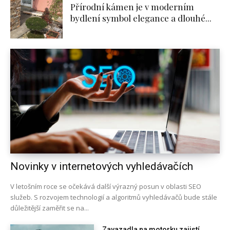
Přírodní kámen je v moderním
bydlení symbol elegance a dlouhé...
Novinky v internetových vyhledávačích
V letošním roce se očekává další výrazný posun v oblasti SEO
služeb. S rozvojem technologií a algoritmů vyhledávačů bude stále
důležitější zaměřit se na...
Zavazadla na motorku zajistí