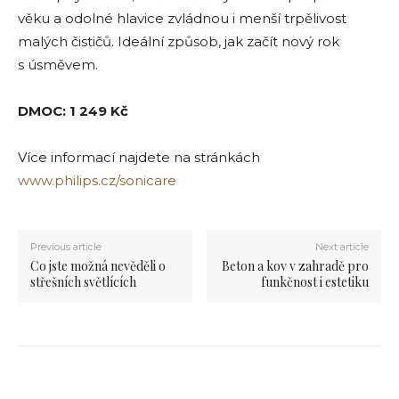
věku a odolné hlavice zvládnou i menší trpělivost
malých čističů. Ideální způsob, jak začít nový rok
s úsměvem.
DMOC: 1 249 Kč
Více informací najdete na stránkách
www.philips.cz/sonicare
Previous article
Next article
Co jste možná nevěděli o
Beton a kov v zahradě pro
střešních světlících
funkčnost i estetiku