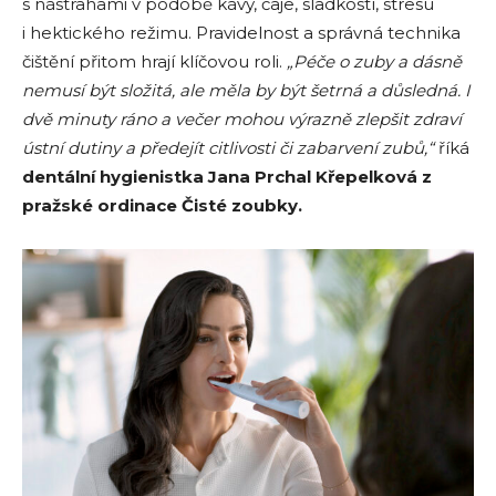
s nástrahami v podobě kávy, čaje, sladkostí, stresu
i hektického režimu. Pravidelnost a správná technika
čištění přitom hrají klíčovou roli.
„Péče o zuby a dásně
nemusí být složitá, ale měla by být šetrná a důsledná. I
dvě minuty ráno a večer mohou výrazně zlepšit zdraví
ústní dutiny a předejít citlivosti či zabarvení zubů,“
říká
dentální hygienistka Jana Prchal Křepelková z
pražské ordinace Čisté zoubky.