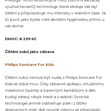
Prestige. Tento Rolls-Royce mezi zubními kartáčky
využívá SenseIQ technologii, která sleduje váš styl
čištění a přizpůsobuje mu intenzitu v reálném čase. Je
to pocit, jako byste měli dentální hygienistku přímo u
vás doma.
DMOC: 8 299 Kč
Čištění zubů jako zábava
Philips Sonicare For Kids
Čištění zubů nemusí být nuda, s Philips Sonicare For
Kids se stává hrou. Díky zábavné aplikaci, virtuálnímu
maskotovi Sparkly a barevným kartáčkům si děti
budují zdravý návyk hravě a s radostí. Sonická
technologie jemně odstraňuje plak i z těžko
dostupných míst, dvě úrovně výkonu se přizpůsobí