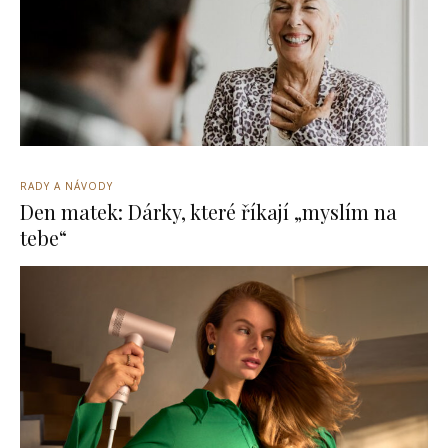
RADY A NÁVODY
Den matek: Dárky, které říkají „myslím na
tebe“