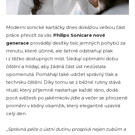
Moderní sonické kartáčky dnes dokážou velkou část
práce převzít za vás.
Philips Sonicare nové
generace
provádějí desítky tisíc jemných pohybů za
minutu, které účinně, ale šetrně odstraňují plak
i z těžko dostupných míst. Sledují optimální dobu
čištění a hlídají, aby žádná část úst nezůstala
opomenutá. Pomáhají také udržet správný tlak a
techniku čištění. Díky tomu se z běžné rutiny stává
rituál, který příjemně nastartuje každé ráno, dodá
pocit svěžesti po jakémkoliv jídle a večer se přirozeně
promění v klidný okamžik, který elegantně uzavírá
celý den.
„
Správná péče o ústní dutinu prospívá nejen zubům a