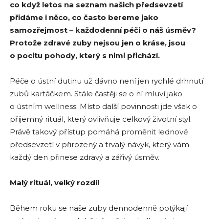
co když letos na seznam našich předsevzetí
přidáme i něco, co často bereme jako
samozřejmost – každodenní péči o náš úsměv?
Protože zdravé zuby nejsou jen o kráse, jsou
o pocitu pohody, který s nimi přichází.
Péče o ústní dutinu už dávno není jen rychlé drhnutí
zubů kartáčkem. Stále častěji se o ní mluví jako
o ústním wellness. Místo další povinnosti jde však o
příjemný rituál, který ovlivňuje celkový životní styl.
Právě takový přístup pomáhá proměnit lednové
předsevzetí v přirozený a trvalý návyk, který vám
každý den přinese zdravý a zářivý úsměv.
Malý rituál, velký rozdíl
Během roku se naše zuby dennodenně potýkají