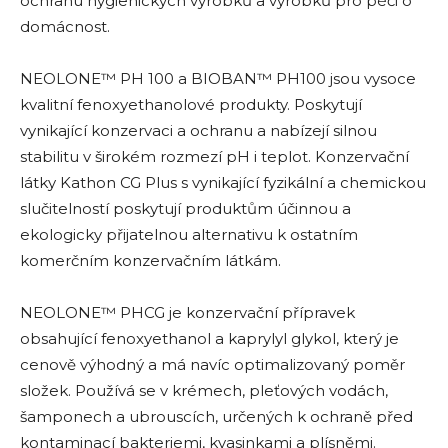
ochranu hygienických výrobků a výrobků pro péči o
domácnost.
NEOLONE™ PH 100 a BIOBAN™ PH100 jsou vysoce
kvalitní fenoxyethanolové produkty. Poskytují
vynikající konzervaci a ochranu a nabízejí silnou
stabilitu v širokém rozmezí pH i teplot. Konzervační
látky Kathon CG Plus s vynikající fyzikální a chemickou
slučitelností poskytují produktům účinnou a
ekologicky přijatelnou alternativu k ostatním
komerčním konzervačním látkám.
NEOLONE™ PHCG je konzervační přípravek
obsahující fenoxyethanol a kaprylyl glykol, který je
cenově výhodný a má navíc optimalizovaný poměr
složek. Používá se v krémech, pleťových vodách,
šamponech a ubrouscích, určených k ochraně před
kontaminací bakteriemi, kvasinkami a plísněmi.