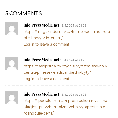
3 COMMENTS
info PressMedia.net
18.4.2024 At 21:23
https://magazindomov.cz/kombinace-modre-a-
bile-barvy-v-interieru/
Log in to leave a comment
info PressMedia.net
18.4.2024 At 21:23
https://casopisreality.cz/dalsi-vyrazna-stavba-v-
centru-prinese-i-nadstandardni-byty/
Log in to leave a comment
info PressMedia.net
18.4.2024 At 21:23
https://specialdoma.cz/i-pres-ruskou-invazi-na-
ukrajinu-pri-vyberu-plynoveho-vytapeni-stale-
rozhoduje-cena/