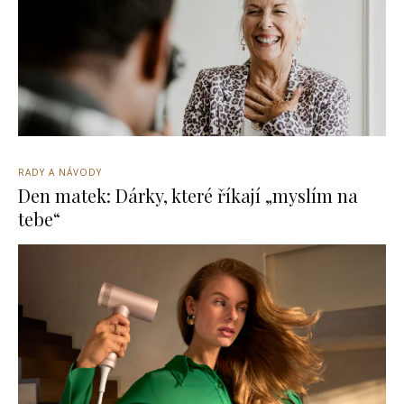
RADY A NÁVODY
Den matek: Dárky, které říkají „myslím na
tebe“