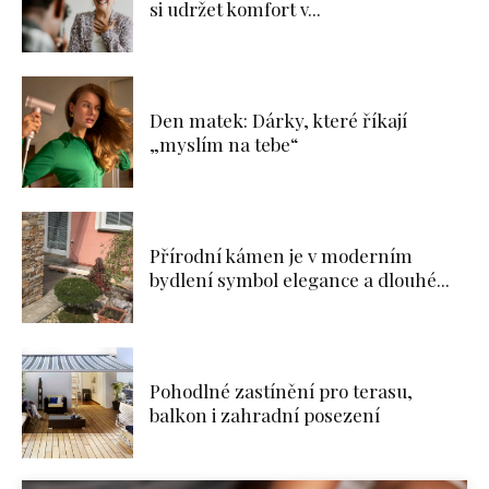
si udržet komfort v...
Den matek: Dárky, které říkají
„myslím na tebe“
Přírodní kámen je v moderním
bydlení symbol elegance a dlouhé...
Pohodlné zastínění pro terasu,
balkon i zahradní posezení