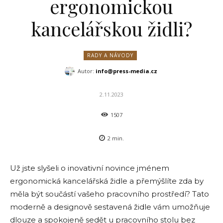
ergonomickou
kancelářskou židli?
RADY A NÁVODY
Autor:
info@press-media.cz
2.11.2023
1507
2
min.
Už jste slyšeli o inovativní novince jménem
ergonomická kancelářská židle a přemýšlíte zda by
měla být součástí vašeho pracovního prostředí? Tato
moderně a designově sestavená židle vám umožňuje
dlouze a spokojeně sedět u pracovního stolu bez