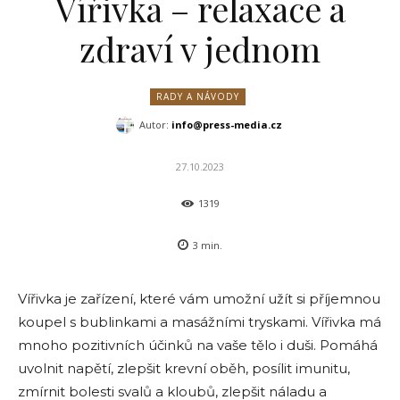
Vířivka – relaxace a
zdraví v jednom
RADY A NÁVODY
Autor:
info@press-media.cz
27.10.2023
1319
3
min.
Vířivka je zařízení, které vám umožní užít si příjemnou
koupel s bublinkami a masážními tryskami. Vířivka má
mnoho pozitivních účinků na vaše tělo i duši. Pomáhá
uvolnit napětí, zlepšit krevní oběh, posílit imunitu,
zmírnit bolesti svalů a kloubů, zlepšit náladu a