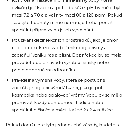
Kontrola a nastavení pH a alkalinity vody, které
ovlivňují její kvalitu a pohodu kůže. pH by mělo být
mezi 7,2 a 7,8 a alkalinity mezi 80 a 120 ppm. Pokud
jsou tyto hodnoty mimo normu, je třeba použít
speciální přípravky na jejich vyrovnání.
Používání dezinfekčních prostředků, jako je chlór
nebo brom, které zabíjejí mikroorganismy a
zabraňují vzniku řas a plísní. Dezinfekce by se měla
provádět podle návodu výrobce vířivky nebo
podle doporučení odborníka.
Pravidelná výměna vody, která se postupně
znečišťuje organickými látkami, jako je pot,
kosmetika nebo opalovací krémy. Vodu by se mělo
promývat každý den pomocí hadice nebo
speciálního čističe a měnit každé 2 až 4 měsíce.
Pokud dodržujete tyto jednoduché zásady, budete si