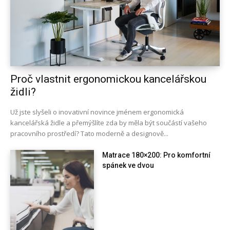
Proč vlastnit ergonomickou kancelářskou
židli?
Už jste slyšeli o inovativní novince jménem ergonomická
kancelářská židle a přemýšlíte zda by měla být součástí vašeho
pracovního prostředí? Tato moderně a designově...
Matrace 180×200: Pro komfortní
spánek ve dvou