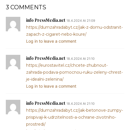
3 COMMENTS
info PressMedia.net
18.4.2024 At 21:09
https://dumzahradabyt.cz/jak-z-domu-odstranit-
zapach-z-cigaret-nebo-koure/
Log in to leave a comment
info PressMedia.net
18.4.2024 At 21:10
https://eurostavitel.cz/chcete-zhubnout-
zahrada-podava-pomocnou-ruku-zeleny-chrest-
je-idealni-zelenina/
Log in to leave a comment
info PressMedia.net
18.4.2024 At 21:10
https://dumzahradabyt.cz/jak-betonove-zumpy-
prispivaji-k-udrzitelnosti-a-ochrane-zivotniho-
prostredi/