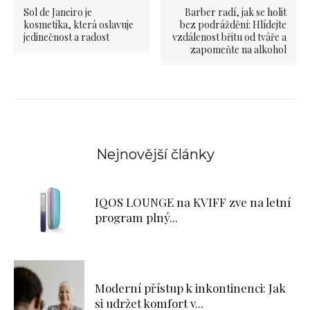
Sol de Janeiro je
Barber radí, jak se holit
kosmetika, která oslavuje
bez podráždění: Hlídejte
jedinečnost a radost
vzdálenost břitu od tváře a
zapomeňte na alkohol
Nejnovější články
IQOS LOUNGE na KVIFF zve na letní
program plný...
Moderní přístup k inkontinenci: Jak
si udržet komfort v...