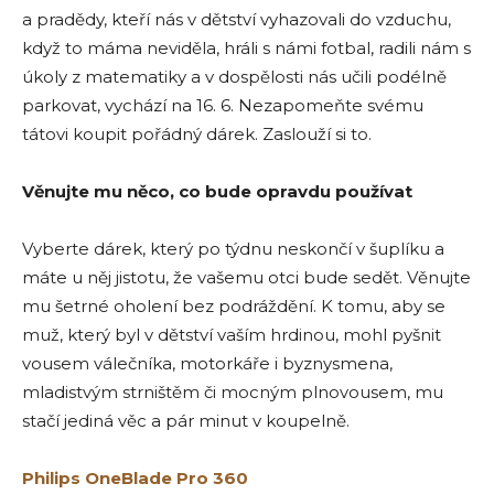
a pradědy, kteří nás v dětství vyhazovali do vzduchu,
když to máma neviděla, hráli s námi fotbal, radili nám s
úkoly z matematiky a v dospělosti nás učili podélně
parkovat, vychází na 16. 6. Nezapomeňte svému
tátovi koupit pořádný dárek. Zaslouží si to.
Věnujte mu něco, co bude opravdu používat
Vyberte dárek, který po týdnu neskončí v šuplíku a
máte u něj jistotu, že vašemu otci bude sedět. Věnujte
mu šetrné oholení bez podráždění. K tomu, aby se
muž, který byl v dětství vaším hrdinou, mohl pyšnit
vousem válečníka, motorkáře i byznysmena,
mladistvým strništěm či mocným plnovousem, mu
stačí jediná věc a pár minut v koupelně.
Philips OneBlade Pro 360