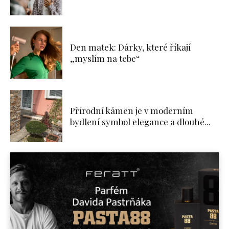
Den matek: Dárky, které říkají
„myslím na tebe“
Přírodní kámen je v moderním
bydlení symbol elegance a dlouhé...