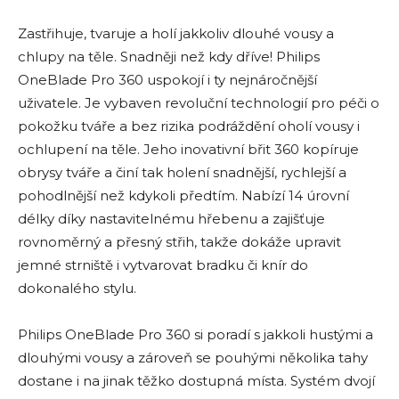
Zastřihuje, tvaruje a holí jakkoliv dlouhé vousy a
chlupy na těle. Snadněji než kdy dříve! Philips
OneBlade Pro 360 uspokojí i ty nejnáročnější
uživatele. Je vybaven revoluční technologií pro péči o
pokožku tváře a bez rizika podráždění oholí vousy i
ochlupení na těle. Jeho inovativní břit 360 kopíruje
obrysy tváře a činí tak holení snadnější, rychlejší a
pohodlnější než kdykoli předtím. Nabízí 14 úrovní
délky díky nastavitelnému hřebenu a zajišťuje
rovnoměrný a přesný střih, takže dokáže upravit
jemné strniště i vytvarovat bradku či knír do
dokonalého stylu.
Philips OneBlade Pro 360 si poradí s jakkoli hustými a
dlouhými vousy a zároveň se pouhými několika tahy
dostane i na jinak těžko dostupná místa. Systém dvojí