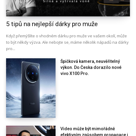
5 tipů na nejlepší dárky pro muže
Když přemýšlíte o vhodném dárku pro muže ve vašem okolí, může
to být někdy výzva. Ale nebojte se, máme několik nápadů na dárky
pro...
Špičková kamera, neuvěřitelný
výkon. Do Česka dorazilo nové
vivo X100 Pro.
Video může být mimořádně
efektivním způsobem propagace i