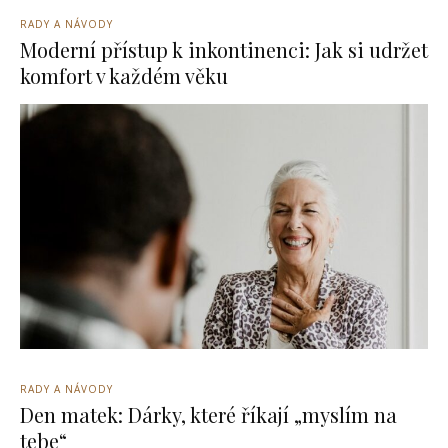
RADY A NÁVODY
Moderní přístup k inkontinenci: Jak si udržet
komfort v každém věku
RADY A NÁVODY
Den matek: Dárky, které říkají „myslím na
tebe“