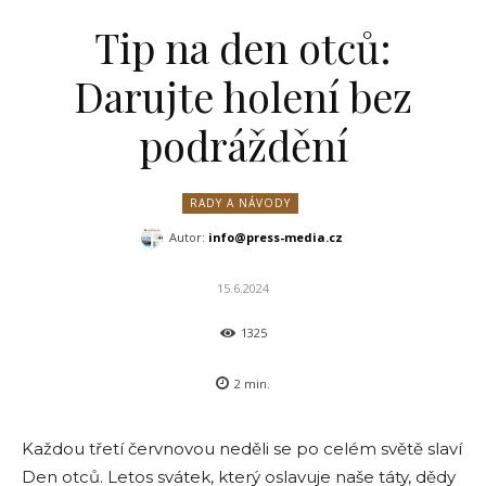
Tip na den otců:
Darujte holení bez
podráždění
RADY A NÁVODY
Autor:
info@press-media.cz
15.6.2024
1325
2
min.
Každou třetí červnovou neděli se po celém světě slaví
Den otců. Letos svátek, který oslavuje naše táty, dědy