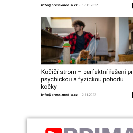
info@press-media.cz
-
17.11.2022
Kočičí strom – perfektní řešení p
psychickou a fyzickou pohodu
kočky
info@press-media.cz
-
2.11.2022