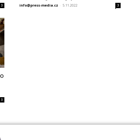
info@press-media.cz
-
5.11.2022
3
3
ro
3