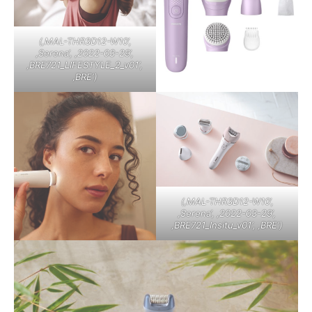
(‚MAL-THR3D12-W10‘,
‚Serena‘, ‚2022-03-29‘,
‚BRE721_LIFESTYLE_2_v01‘,
‚BRE‘)
(‚MAL-THR3D12-W10‘,
‚Serena‘, ‚2022-03-29‘,
‚BRE721_Insitu_v01‘, ‚BRE‘)