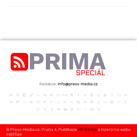
PRIMA
SPECIÁL
Redakce:
info@press-media.cz
© Press-Media.cz, Praha 4, Publikace
PR článků
a inzerci na webu
zajišťuje