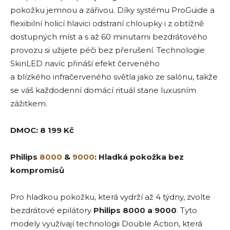
pokožku jemnou a zářivou. Díky systému ProGuide a
flexibilní holicí hlavici odstraní chloupky i z obtížně
dostupných míst a s až 60 minutami bezdrátového
provozu si užijete péči bez přerušení. Technologie
SkinLED navíc přináší efekt červeného
a blízkého infračerveného světla jako ze salónu, takže
se váš každodenní domácí rituál stane luxusním
zážitkem.
DMOC: 8 199 Kč
Philips
8000
&
9000
: Hladká pokožka bez
kompromisů
Pro hladkou pokožku, která vydrží až 4 týdny, zvolte
bezdrátové epilátory
Philips 8000 a 9000
. Tyto
modely využívají technologii Double Action, která