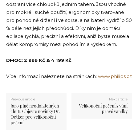
odstraní více chloupků jedním tahem. Jsou vhodné
pro mokré i suché použití, ergonomicky tvarované
pro pohodlné držení i ve sprše, a na baterii vydrží o 50
% déle než jejich předchůdci. Díky nim je domácí
epilace rychlá, precizní a efektivní, aniž byste musela
dělat kompromisy mezi pohodlím a výsledkem.
DMOC: 2 999 Kč & 4 199 Kč
Více informací naleznete na stránkách:
www.philips.cz
Previous article
Next article
Jaro plné neodolatelných
Velikonoční pečení s vůní
chutí. Objevte novinky Dr.
pravé vanilky
Oetker pro velikonoční
pečení