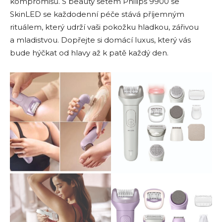
kompromisů. S beauty setem Philips 9900 se
SkinLED se každodenní péče stává příjemným
rituálem, který udrží vaši pokožku hladkou, zářivou
a mladistvou. Dopřejte si domácí luxus, který vás
bude hýčkat od hlavy až k patě každý den.