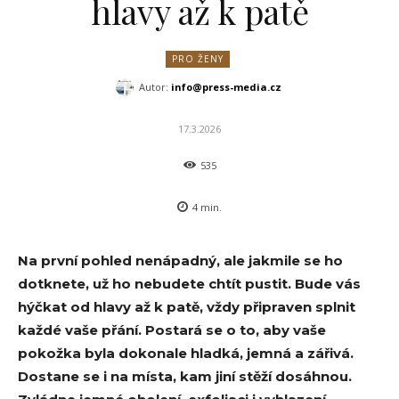
hlavy až k patě
PRO ŽENY
Autor:
info@press-media.cz
17.3.2026
535
4
min.
Na první pohled nenápadný, ale jakmile se ho
dotknete, už ho nebudete chtít pustit. Bude vás
hýčkat od hlavy až k patě, vždy připraven splnit
každé vaše přání. Postará se o to, aby vaše
pokožka byla dokonale hladká, jemná a zářivá.
Dostane se i na místa, kam jiní stěží dosáhnou.