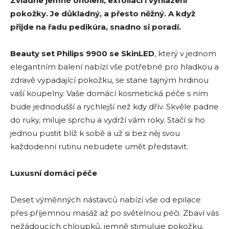
Zvládne jemné oholení, exfoliaci i vyhlazení
pokožky. Je důkladný, a přesto něžný. A když
přijde na řadu pedikúra, snadno si poradí.
Beauty set Philips 9900 se SkinLED
, který v jednom
elegantním balení nabízí vše potřebné pro hladkou a
zdravě vypadající pokožku, se stane tajným hrdinou
vaší koupelny. Vaše domácí kosmetická péče s ním
bude jednodušší a rychlejší než kdy dřív. Skvěle padne
do ruky, miluje sprchu a vydrží vám roky. Stačí si ho
jednou pustit blíž k sobě a už si bez něj svou
každodenní rutinu nebudete umět představit.
Luxusní domácí péče
Deset výměnných nástavců nabízí vše od epilace
přes příjemnou masáž až po světelnou péči. Zbaví vás
nežádoucích chloupků, jemně stimuluje pokožku,