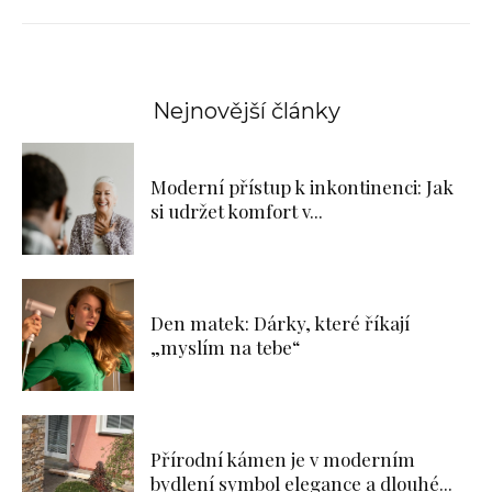
Nejnovější články
Moderní přístup k inkontinenci: Jak
si udržet komfort v...
Den matek: Dárky, které říkají
„myslím na tebe“
Přírodní kámen je v moderním
bydlení symbol elegance a dlouhé...