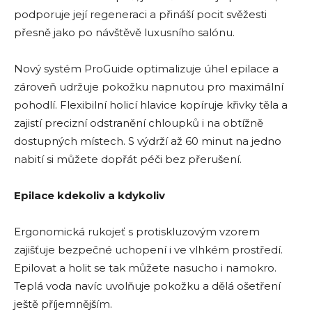
podporuje její regeneraci a přináší pocit svěžesti
přesně jako po návštěvě luxusního salónu.
Nový systém ProGuide optimalizuje úhel epilace a
zároveň udržuje pokožku napnutou pro maximální
pohodlí. Flexibilní holicí hlavice kopíruje křivky těla a
zajistí precizní odstranění chloupků i na obtížně
dostupných místech. S výdrží až 60 minut na jedno
nabití si můžete dopřát péči bez přerušení.
Epilace kdekoliv a kdykoliv
Ergonomická rukojeť s protiskluzovým vzorem
zajišťuje bezpečné uchopení i ve vlhkém prostředí.
Epilovat a holit se tak můžete nasucho i namokro.
Teplá voda navíc uvolňuje pokožku a dělá ošetření
ještě příjemnějším.