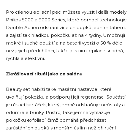
Pro cílenou epilační péči můžete využít i další modely
Philips 8000 a 9000 Series, které pomocí technologie
Double Action odstraní více chloupků jedním tahem,
a zajistí tak hladkou pokožku až na 4 týdny. Umožňují
mokré i suché použití a na baterii vydrží o 50 % déle
než jejich předchůdci, takže je s nimi epilace snadná,
rychlá a efektivní.
Zkrášlovací rituál jako ze salónu
Beauty set nabízí také masážní nástavce, které
uvolňují pokožku a podporují její regeneraci. Součástí
je i čisticí kartáček, který jemně odstraňuje nečistoty a
odumřelé buňky. Přístroj také jemně vyhlazuje
pokožku exfoliací, čímž pomáhá předcházet
zarůstání chloupků s menším úsilím než při ruční