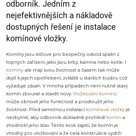
odborník. Jedním z
nejefektivnějších a nákladově
dostupných řešení je instalace
komínové vložky.
Komíny jsou klíčové pro bezpečný odvod spalin z
topných zařízení, jako jsou krby, kamna nebo kotle. I
komíny
ale mají svou životnost a časem tak může
dojít k jejich opotřebení, zvláště u starších budov, což
vyžaduje zásah. V mnoha případech není nutné starý
komín zbourat a stavět nový.
Vložkování komínů
může obnovit jeho funkčnost a prodloužit jeho
životnost. Před samotnou instalací
komínové vložky
je
nezbytné, aby odborník důkladně prohlédl
komín
a
zhodnotil jeho stav. Tento krok zajistí, že komín je
vhodný pro vložkování a že celá konstrukce vydrží