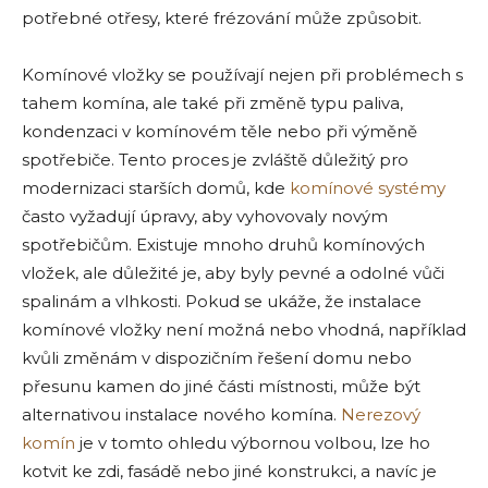
potřebné otřesy, které frézování může způsobit.
Komínové vložky se používají nejen při problémech s
tahem komína, ale také při změně typu paliva,
kondenzaci v komínovém těle nebo při výměně
spotřebiče. Tento proces je zvláště důležitý pro
modernizaci starších domů, kde
komínové systémy
často vyžadují úpravy, aby vyhovovaly novým
spotřebičům. Existuje mnoho druhů komínových
vložek, ale důležité je, aby byly pevné a odolné vůči
spalinám a vlhkosti. Pokud se ukáže, že instalace
komínové vložky není možná nebo vhodná, například
kvůli změnám v dispozičním řešení domu nebo
přesunu kamen do jiné části místnosti, může být
alternativou instalace nového komína.
Nerezový
komín
je v tomto ohledu výbornou volbou, lze ho
kotvit ke zdi, fasádě nebo jiné konstrukci, a navíc je