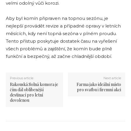
velmi odolný vůči korozi.
Aby byl komín připraven na topnou sezónu, je
nejlepší provádět revize a případné opravy v letních
měsících, kdy není topná sezóna v plném proudu.
Tento přístup poskytuje dostatek času na vyřešení
všech problémů a zajištění, že komín bude plně
funkční a bezpečný, až začne chladnější období.
Previous article
Next article
Rakouská Solná komora je
Farma jako ideální místo
čím dál oblíbenější
pro svatbu i firemní akci
destinací pro letní
dovolenou