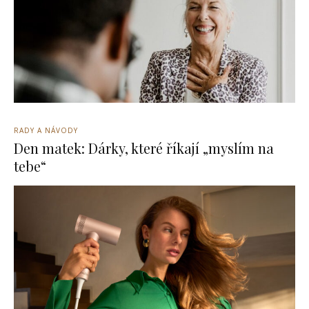
RADY A NÁVODY
Den matek: Dárky, které říkají „myslím na
tebe“