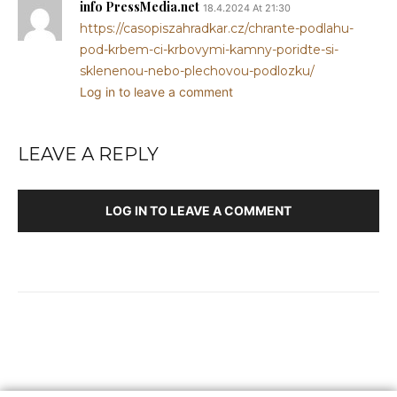
info PressMedia.net
18.4.2024 At 21:30
https://casopiszahradkar.cz/chrante-podlahu-
pod-krbem-ci-krbovymi-kamny-poridte-si-
sklenenou-nebo-plechovou-podlozku/
Log in to leave a comment
LEAVE A REPLY
LOG IN TO LEAVE A COMMENT