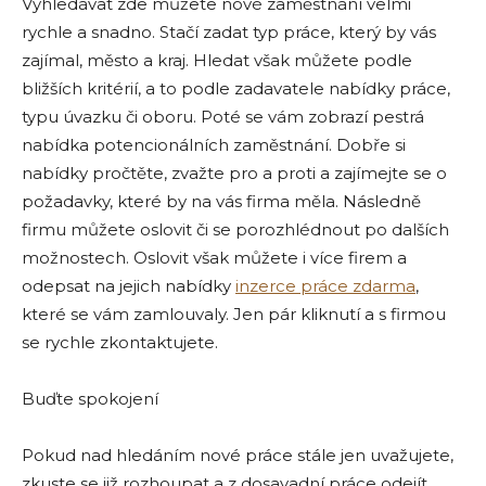
Vyhledávat zde můžete nové zaměstnání velmi
rychle a snadno. Stačí zadat typ práce, který by vás
zajímal, město a kraj. Hledat však můžete podle
bližších kritérií, a to podle zadavatele nabídky práce,
typu úvazku či oboru. Poté se vám zobrazí pestrá
nabídka potencionálních zaměstnání. Dobře si
nabídky pročtěte, zvažte pro a proti a zajímejte se o
požadavky, které by na vás firma měla. Následně
firmu můžete oslovit či se porozhlédnout po dalších
možnostech. Oslovit však můžete i více firem a
odepsat na jejich nabídky
inzerce práce zdarma
,
které se vám zamlouvaly. Jen pár kliknutí a s firmou
se rychle zkontaktujete.
Buďte spokojení
Pokud nad hledáním nové práce stále jen uvažujete,
zkuste se již rozhoupat a z dosavadní práce odejít.