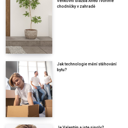
Venkovní dlažba Aneb Tvoříme
chodníčky v zahradě
Jak technologie mění stěhování
bytu?
Je Valentýn a jste singly?