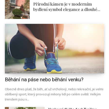
Přírodní kámen je v moderním
bydlení symbol elegance a dlouhé...
Běhání na páse nebo běhání venku?
Obecně dnes platí, že běh, ať už vrcholový, nebo rekreační, je velmi
oblíbený sport, který provozují miliony lidí po celém světě. Velkým
trendem jsou v...