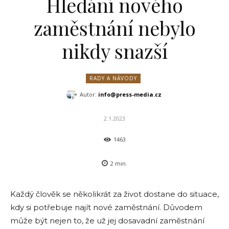
Hledání nového
zaměstnání nebylo
nikdy snazší
RADY A NÁVODY
Autor:
info@press-media.cz
2.1.2023
1463
2
min.
Každý člověk se několikrát za život dostane do situace,
kdy si potřebuje najít nové zaměstnání. Důvodem
může být nejen to, že už jej dosavadní zaměstnání