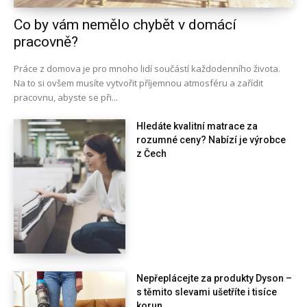
Co by vám nemělo chybět v domácí
pracovně?
Práce z domova je pro mnoho lidí součástí každodenního života.
Na to si ovšem musíte vytvořit příjemnou atmosféru a zařídit
pracovnu, abyste se při...
Hledáte kvalitní matrace za
rozumné ceny? Nabízí je výrobce
z Čech
Nepřeplácejte za produkty Dyson –
s těmito slevami ušetříte i tisíce
korun