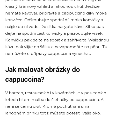
krásný krémový vzhled a lahodnou chuť. Jestliže
nemáte kávovar, připravte si cappuccino díky moka
konvičce. Odšroubujte spodní díl moka konvičky a
nalijte do ní vodu. Do sítka nasypte kávu. Sítko pak
dejte na spodní část konvičky a přišroubujte vršek.
Konvičku pak dejte na sporák a zahřívejte. Výslednou
kávu pak vlijte do šálku a nezapomeňte na pěnu. Tu
nemůžete u přípravy cappuccina vynechat.
Jak malovat obrázky do
cappuccina?
V barech, restauracích i v kavárnách je v posledních
letech hitem malba do šlehačky od cappuccina. A
není se čemu divit. Kromě pochutnání si na
lahodném drinku totiž můžete potěšit i vaše oko.