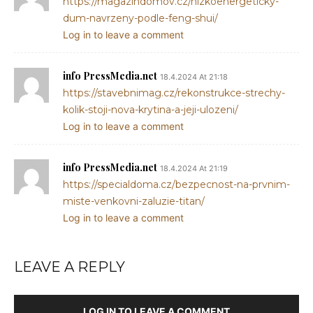
https://magazindomov.cz/nizkoenergeticky-
dum-navrzeny-podle-feng-shui/
Log in to leave a comment
info PressMedia.net
18.4.2024 At 21:18
https://stavebnimag.cz/rekonstrukce-strechy-
kolik-stoji-nova-krytina-a-jeji-ulozeni/
Log in to leave a comment
info PressMedia.net
18.4.2024 At 21:19
https://specialdoma.cz/bezpecnost-na-prvnim-
miste-venkovni-zaluzie-titan/
Log in to leave a comment
LEAVE A REPLY
LOG IN TO LEAVE A COMMENT