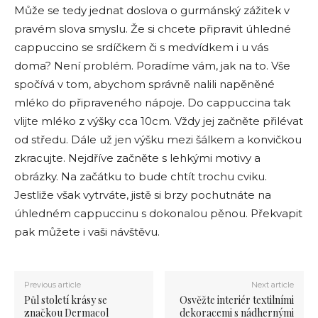
Může se tedy jednat doslova o gurmánský zážitek v
pravém slova smyslu. Že si chcete připravit úhledné
cappuccino se srdíčkem či s medvídkem i u vás
doma? Není problém. Poradíme vám, jak na to. Vše
spočívá v tom, abychom správně nalili napěněné
mléko do připraveného nápoje. Do cappuccina tak
vlijte mléko z výšky cca 10cm. Vždy jej začněte přilévat
od středu. Dále už jen výšku mezi šálkem a konvičkou
zkracujte. Nejdříve začněte s lehkými motivy a
obrázky. Na začátku to bude chtít trochu cviku.
Jestliže však vytrváte, jistě si brzy pochutnáte na
úhledném cappuccinu s dokonalou pěnou. Překvapit
pak můžete i vaši návštěvu.
Previous article
Next article
Půl století krásy se
Osvěžte interiér textilními
značkou Dermacol
dekoracemi s nádhernými