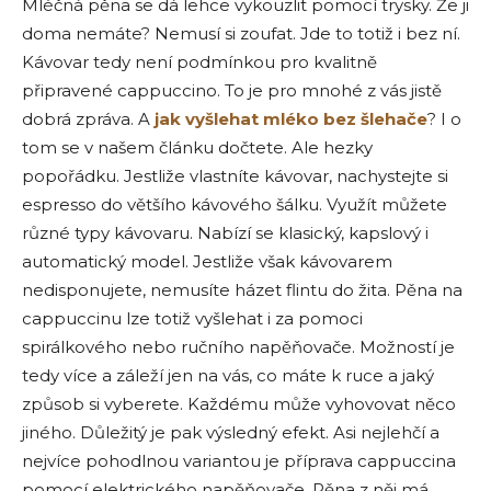
Mléčná pěna se dá lehce vykouzlit pomocí trysky. Že ji
doma nemáte? Nemusí si zoufat. Jde to totiž i bez ní.
Kávovar tedy není podmínkou pro kvalitně
připravené cappuccino. To je pro mnohé z vás jistě
dobrá zpráva. A
jak vyšlehat mléko bez šlehače
? I o
tom se v našem článku dočtete. Ale hezky
popořádku. Jestliže vlastníte kávovar, nachystejte si
espresso do většího kávového šálku. Využít můžete
různé typy kávovaru. Nabízí se klasický, kapslový i
automatický model. Jestliže však kávovarem
nedisponujete, nemusíte házet flintu do žita. Pěna na
cappuccinu lze totiž vyšlehat i za pomoci
spirálkového nebo ručního napěňovače. Možností je
tedy více a záleží jen na vás, co máte k ruce a jaký
způsob si vyberete. Každému může vyhovovat něco
jiného. Důležitý je pak výsledný efekt. Asi nejlehčí a
nejvíce pohodlnou variantou je příprava cappuccina
pomocí elektrického napěňovače. Pěna z něj má