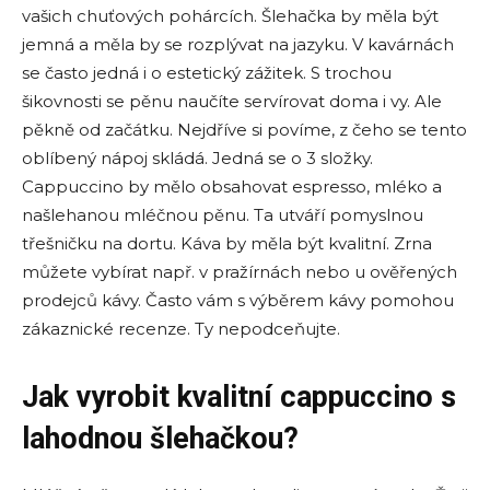
vašich chuťových pohárcích. Šlehačka by měla být
jemná a měla by se rozplývat na jazyku. V kavárnách
se často jedná i o estetický zážitek. S trochou
šikovnosti se pěnu naučíte servírovat doma i vy. Ale
pěkně od začátku. Nejdříve si povíme, z čeho se tento
oblíbený nápoj skládá. Jedná se o 3 složky.
Cappuccino by mělo obsahovat espresso, mléko a
našlehanou mléčnou pěnu. Ta utváří pomyslnou
třešničku na dortu. Káva by měla být kvalitní. Zrna
můžete vybírat např. v pražírnách nebo u ověřených
prodejců kávy. Často vám s výběrem kávy pomohou
zákaznické recenze. Ty nepodceňujte.
Jak vyrobit kvalitní cappuccino s
lahodnou šlehačkou?