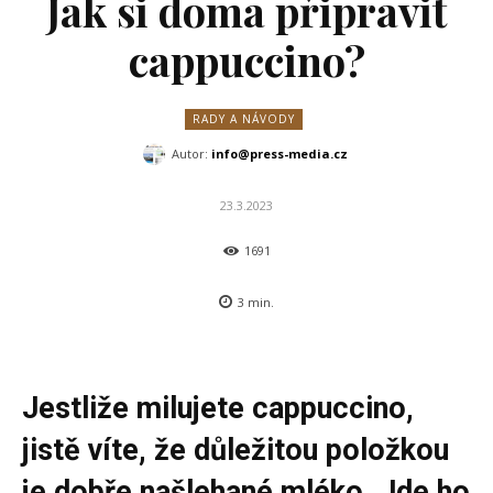
Jak si doma připravit
cappuccino?
RADY A NÁVODY
Autor:
info@press-media.cz
23.3.2023
1691
3
min.
Jestliže milujete cappuccino,
jistě víte, že důležitou položkou
je dobře našlehané mléko. Jde ho