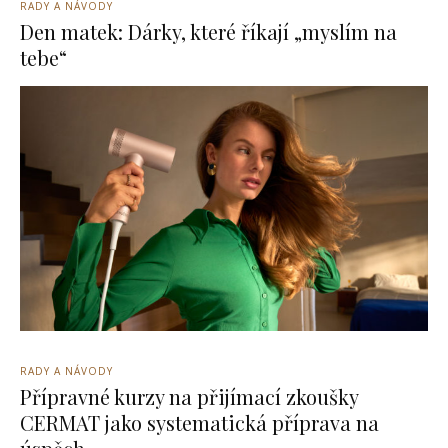
RADY A NÁVODY
Den matek: Dárky, které říkají „myslím na
tebe“
RADY A NÁVODY
Přípravné kurzy na přijímací zkoušky
CERMAT jako systematická příprava na