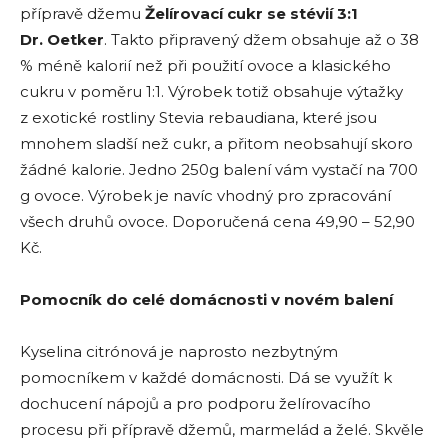
přípravě džemu
Želírovací cukr se stévií 3:1
Dr. Oetker
. Takto připravený džem obsahuje až o 38
% méně kalorií než při použití ovoce a klasického
cukru v poměru 1:1. Výrobek totiž obsahuje výtažky
z exotické rostliny Stevia rebaudiana, které jsou
mnohem sladší než cukr, a přitom neobsahují skoro
žádné kalorie. Jedno 250g balení vám vystačí na 700
g ovoce. Výrobek je navíc vhodný pro zpracování
všech druhů ovoce. Doporučená cena 49,90 – 52,90
Kč.
Pomocník do celé domácnosti v novém balení
Kyselina citrónová je naprosto nezbytným
pomocníkem v každé domácnosti. Dá se využít k
dochucení nápojů a pro podporu želírovacího
procesu při přípravě džemů, marmelád a želé. Skvěle