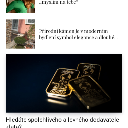
„myslím na tebe“
Přírodní kámen je v moderním
bydlení symbol elegance a dlouhé...
Hledáte spolehlivého a levného dodavatele
zlata?