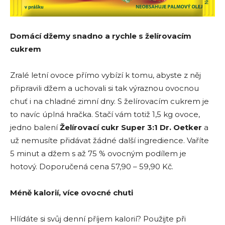
Domácí džemy snadno a rychle s želírovacím
cukrem
Zralé letní ovoce přímo vybízí k tomu, abyste z něj
připravili džem a uchovali si tak výraznou ovocnou
chuť i na chladné zimní dny. S želírovacím cukrem je
to navíc úplná hračka. Stačí vám totiž 1,5 kg ovoce,
jedno balení
Želírovací cukr Super 3:1
Dr. Oetker
a
už nemusíte přidávat žádné další ingredience. Vaříte
5 minut a džem s až 75 % ovocným podílem je
hotový. Doporučená cena 57,90 – 59,90 Kč.
Méně kalorií, více ovocné chuti
Hlídáte si svůj denní příjem kalorií? Použijte při