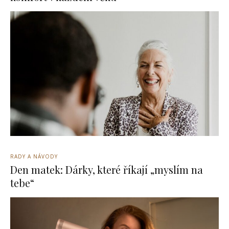
RADY A NÁVODY
Den matek: Dárky, které říkají „myslím na
tebe“