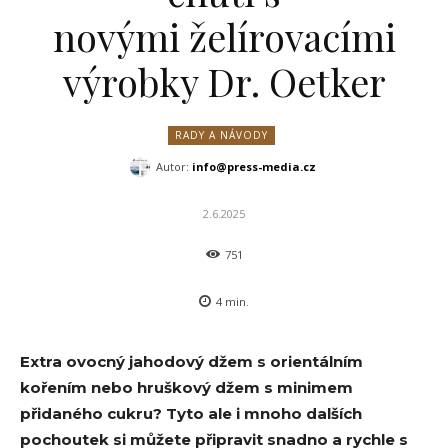
novými želírovacími
výrobky Dr. Oetker
RADY A NÁVODY
Autor:
info@press-media.cz
2.6.2025
751
4
min.
Extra ovocný jahodový džem s orientálním
kořením nebo hruškový džem s minimem
přidaného cukru? Tyto ale i mnoho dalších
pochoutek si můžete připravit snadno a rychle s