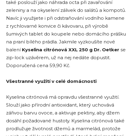
také poslouží jako náhrada octa při zavařování
zeleniny a na okyselení zálivek do salátů a kompotů.
Navíc ji využijete i při odstraňování vodního kamene
z rychlovarné konvice či kávovaru, při výrobě
šumivých tablet do koupele nebo domácího prášku
na praní bílého prádla. Jakmile vyzkoušíte nové
balení
Kyselina citrónová XXL 250 g
Dr. Oetker
se
zip-lock uzávěrem, už na nej nedáte dopustit.
Doporučená cena 59,90 Kč.
Všestranné využití v celé domácnosti
Kyselina citrónová má opravdu všestranné využití.
Slouží jako přírodní antioxidant, který uchovává
zářivou barvu ovoce, a aktivuje pektiny, aby džem
dosáhl požadované hustoty. Kyselina citrónová také
prodlužuje životnost džemů a marmelád, protože