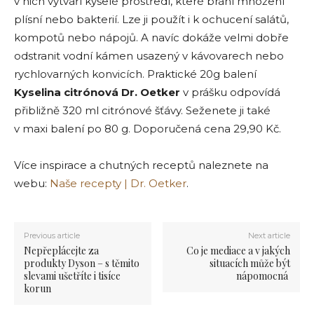
v nich vytváří kyselé prostředí, které brání množení
plísní nebo bakterií. Lze ji použít i k ochucení salátů,
kompotů nebo nápojů. A navíc dokáže velmi dobře
odstranit vodní kámen usazený v kávovarech nebo
rychlovarných konvicích. Praktické 20g balení
Kyselina citrónová
Dr. Oetker
v prášku odpovídá
přibližně 320 ml citrónové šťávy. Seženete ji také
v maxi balení po 80 g. Doporučená cena 29,90 Kč.
Více inspirace a chutných receptů naleznete na
webu:
Naše recepty | Dr. Oetker
.
Previous article
Next article
Nepřeplácejte za
Co je mediace a v jakých
produkty Dyson – s těmito
situacích může být
slevami ušetříte i tisíce
nápomocná
korun