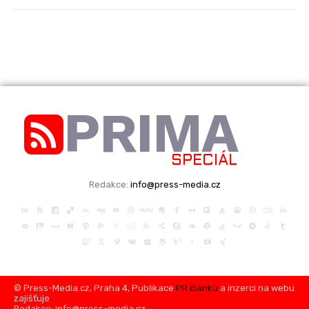
PRIMA
SPECIÁL
Redakce:
info@press-media.cz
© Press-Media.cz, Praha 4, Publikace
PR článků
a inzerci na webu
zajišťuje
Redakce: info@press-media.cz