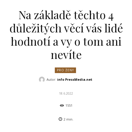
Na základě těchto 4
důležitých věcí vás lidé
hodnotí a vy o tom ani
nevíte
PRO ŽENY
Autor:
info PressMedia.net
18.6.2022
1551
2
min.