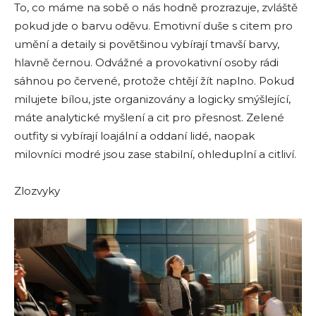
To, co máme na sobě o nás hodně prozrazuje, zvláště
pokud jde o barvu oděvu. Emotivní duše s citem pro
umění a detaily si povětšinou vybírají tmavší barvy,
hlavně černou. Odvážné a provokativní osoby rádi
sáhnou po červené, protože chtějí žít naplno. Pokud
milujete bílou, jste organizovány a logicky smýšlející,
máte analytické myšlení a cit pro přesnost. Zelené
outfity si vybírají loajální a oddaní lidé, naopak
milovníci modré jsou zase stabilní, ohleduplní a citliví.
Zlozvyky