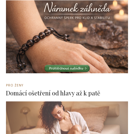
PRO ŽENY
Domácí ošetření od hlavy až k patě