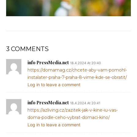
3 COMMENTS
info PressMedia.net
18.4.2024 At 20:40
https://domamag.cz/chcete-aby-vam-pomohl-
instalater-praha-7-praha-8-vime-kde-se-obratit/
Log in to leave a comment
info PressMedia.net
18.4.2024 At 20:41
https://azliving.cz/zazitek-jak-v-kine-iu-vas-
doma-podle-ceho-vybrat-domaci-kino/
Log in to leave a comment