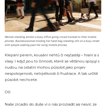
Woman standing amidst a busy office going crowd hooked to their mobile
phones. Businesswoman holding her hand bag standing still on a busy street
with people walking past her using mobile phones.
Klepání perem, kousání nehtů či nejčastěji – hraní si s
vlasy. I když jsou to činnosti, které se většinou spojují s
nudou, na ostatní mohou působit jako projev
nespokojenosti, netrpělivosti či frustrace. A tak určitě
působit nechcete.
Oči
Naše zrcadlo do duše ví o nás prozradit asi nejvíc ze