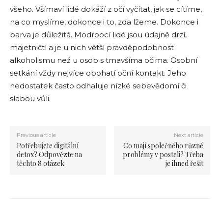
všeho. Všímaví lidé dokáží z očí vyčítat, jak se cítíme,
na co myslíme, dokonce i to, zda lžeme. Dokonce i
barva je důležitá. Modroocí lidé jsou údajně drzí,
majetničtí a je u nich větší pravděpodobnost
alkoholismu než u osob s tmavšíma očima. Osobní
setkání vždy nejvíce obohatí oční kontakt. Jeho
nedostatek často odhaluje nízké sebevědomí či
slabou vůli.
Previous article
Next article
Potřebujete digitální
Co mají společného různé
detox? Odpovězte na
problémy v posteli? Třeba
těchto 8 otázek
je ihned řešit