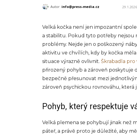
Autor:
info@press-media.cz
29.1.2026
Velká kočka není jen impozantní společ
a stabilitu. Pokud tyto potřeby nejsou 
problémy. Nejde jen o poškozený náby
aktivitu ve chvílích, kdy by kočka měl
situace výrazně ovlivnit.
Škrabadla pro
přirozený pohyb a zároveň poskytuje do
bezpečně přesunovat mezi jednotlivými
zároveň psychickou rovnováhu, která je
Pohyb, který respektuje vá
Velká plemena se pohybují jinak než m
páteř, a právě proto je důležité, aby měl