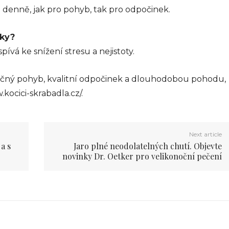
denně, jak pro pohyb, tak pro odpočinek.
čky?
pívá ke snížení stresu a nejistoty.
čný pohyb, kvalitní odpočinek a dlouhodobou pohodu,
kocici-skrabadla.cz/.
Next article
a s
Jaro plné neodolatelných chutí. Objevte
novinky Dr. Oetker pro velikonoční pečení