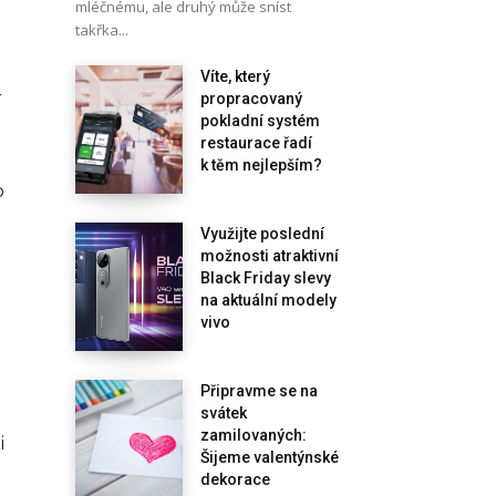
mléčnému, ale druhý může sníst
takřka...
Víte, který
r
propracovaný
pokladní systém
restaurace řadí
k těm nejlepším?
o
Využijte poslední
možnosti atraktivní
Black Friday slevy
na aktuální modely
vivo
Připravme se na
svátek
zamilovaných:
i
Šijeme valentýnské
dekorace