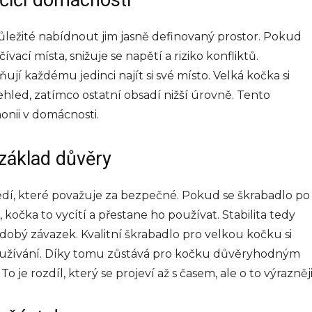
očičí domácnosti
e důležité nabídnout jim jasně definovaný prostor. Pokud
vací místa, snižuje se napětí a riziko konfliktů.
jí každému jedinci najít si své místo. Velká kočka si
ehled, zatímco ostatní obsadí nižší úrovně. Tento
nii v domácnosti.
 základ důvěry
ředí, které považuje za bezpečné. Pokud se škrabadlo po
 kočka to vycítí a přestane ho používat. Stabilita tedy
dobý závazek. Kvalitní škrabadlo pro velkou kočku si
používání. Díky tomu zůstává pro kočku důvěryhodným
 je rozdíl, který se projeví až s časem, ale o to výrazněji