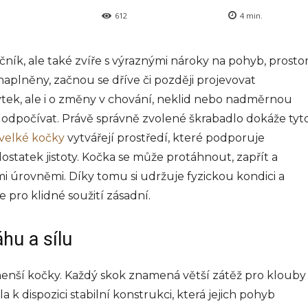
612
4
min.
ník, ale také zvíře s výraznými nároky na pohyb, prosto
naplněny, začnou se dříve či později projevovat
tek, ale i o změny v chování, neklid nebo nadměrnou
a odpočívat. Právě správně zvolené škrabadlo dokáže tyt
 velké kočky
vytvářejí prostředí, které podporuje
statek jistoty. Kočka se může protáhnout, zapřít a
 úrovněmi. Díky tomu si udržuje fyzickou kondici a
 pro klidné soužití zásadní.
hu a sílu
enší kočky. Každý skok znamená větší zátěž pro klouby 
a k dispozici stabilní konstrukci, která jejich pohyb