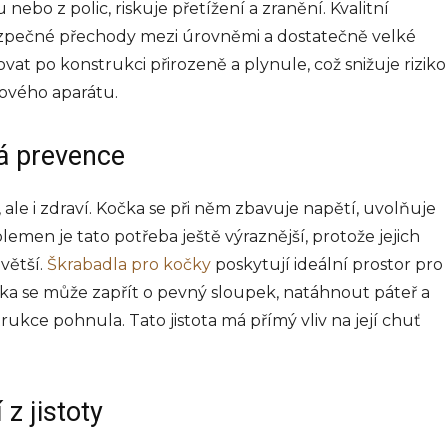
bo z polic, riskuje přetížení a zranění. Kvalitní
ezpečné přechody mezi úrovněmi a dostatečně velké
at po konstrukci přirozeně a plynule, což snižuje riziko
ového aparátu.
ná prevence
ale i zdraví. Kočka se při něm zbavuje napětí, uvolňuje
plemen je tato potřeba ještě výraznější, protože jejich
větší.
Škrabadla pro kočky
poskytují ideální prostor pro
ka se může zapřít o pevný sloupek, natáhnout páteř a
trukce pohnula. Tato jistota má přímý vliv na její chuť
z jistoty