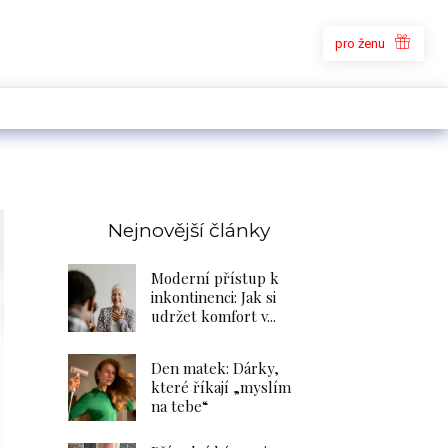
pro ženu
Nejnovější články
Moderní přístup k
inkontinenci: Jak si
udržet komfort v...
Den matek: Dárky,
které říkají „myslím
na tebe“