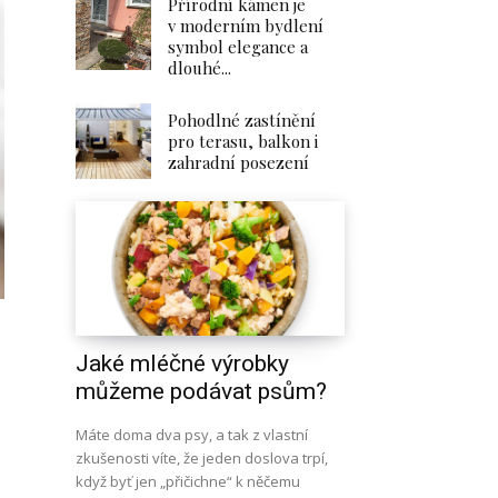
Přírodní kámen je
v moderním bydlení
symbol elegance a
dlouhé...
Pohodlné zastínění
pro terasu, balkon i
zahradní posezení
d
Jaké mléčné výrobky
můžeme podávat psům?
Máte doma dva psy, a tak z vlastní
zkušenosti víte, že jeden doslova trpí,
když byť jen „přičichne“ k něčemu