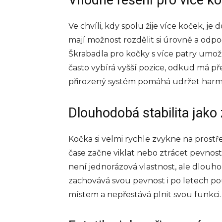
Vhodné řešení pro více k
Ve chvíli, kdy spolu žije více koček, j
mají možnost rozdělit si úrovně a odpočí
Škrabadla pro kočky s více patry umožňu
často vybírá vyšší pozice, odkud má př
přirozený systém pomáhá udržet harmo
Dlouhodobá stabilita jako
Kočka si velmi rychle zvykne na prost
čase začne viklat nebo ztrácet pevnost,
není jednorázová vlastnost, ale dlouho
zachovává svou pevnost i po letech 
místem a nepřestává plnit svou funkci. To