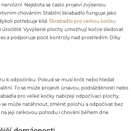
nervózní. Nejistota se často projeví zvýšenou
ktivním chováním. Stabilní škrabadlo funguje jako
ykoli potřebuje klid.
Škrabadlo pro velkou kočku
e i útočiště. Vyvýšené plochy umožňují kočce sledovat
tres a podporuje pocit kontroly nad prostředím. Díky
ru k odpočinku. Pokud se musí krčit nebo hledat
alitní. To se může projevit únavou, podrážděností nebo
rabadla pro velké kočky nabízejí odpočívací plochy,
čka se může natáhnout, změnit polohu a odpočívat bez
v na její celkovou pohodu i chování během dne.