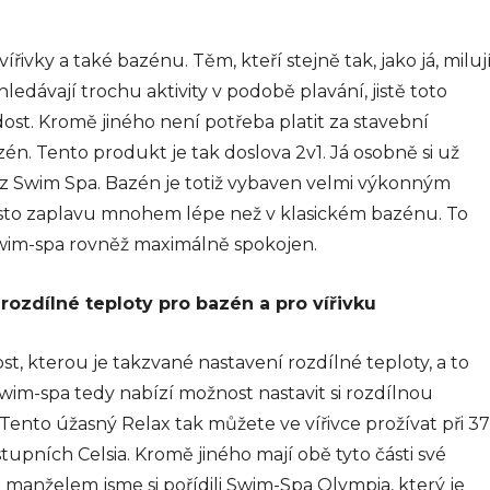
ířivky a také bazénu. Těm, kteří stejně tak, jako já, miluj
ledávají trochu aktivity v podobě plavání, jistě toto
st. Kromě jiného není potřeba platit za stavební
én. Tento produkt je tak doslova 2v1. Já osobně si už
ez Swim Spa. Bazén je totiž vybaven velmi výkonným
sto zaplavu mnohem lépe než v klasickém bazénu. To
 Swim-spa rovněž maximálně spokojen.
rozdílné teploty pro bazén a pro vířivku
t, kterou je takzvané nastavení rozdílné teploty, a to
Swim-spa tedy nabízí možnost nastavit si rozdílnou
. Tento úžasný Relax tak můžete ve vířivce prožívat při 37
stupních Celsia. Kromě jiného mají obě tyto části své
. S manželem jsme si pořídili Swim-Spa Olympia, který je