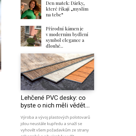
Den matek: Dárky,
které říkají „myslím
na tebe“
Přírodní kámen je
v moderním bydlení
symbol elegance a
dlouhé...
Lehčené PVC desky: co
byste o nich měli vědět...
Výroba a vývoj plastových polotovarů
jdou neustále kupředu a snaží se
vyhovět všem požadavkům ze strany