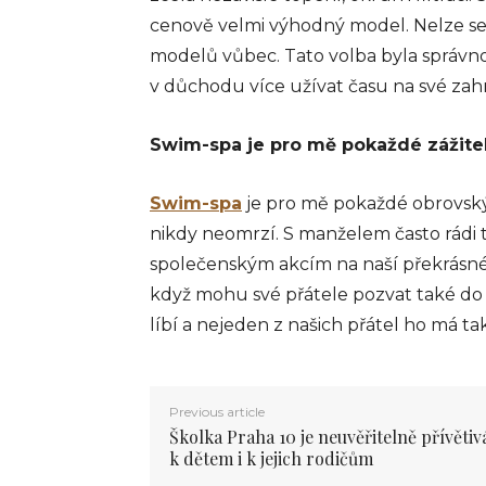
cenově velmi výhodný model. Nelze se 
modelů vůbec. Tato volba byla správno
v důchodu více užívat času na své zah
Swim-spa je pro mě pokaždé zážite
Swim-spa
je pro mě pokaždé obrovský 
nikdy neomrzí. S manželem často rádi 
společenským akcím na naší překrásné 
když mohu své přátele pozvat také do
líbí a nejeden z našich přátel ho má ta
Previous article
Školka Praha 10 je neuvěřitelně přívětiv
k dětem i k jejich rodičům