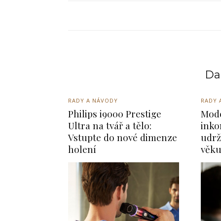
Dal
RADY A NÁVODY
RADY 
Philips i9000 Prestige
Mode
Ultra na tvář a tělo:
inko
Vstupte do nové dimenze
udrž
holení
věk