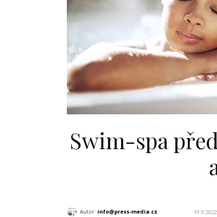
Swim-spa předs
Autor:
info@press-media.cz
19.9.2022