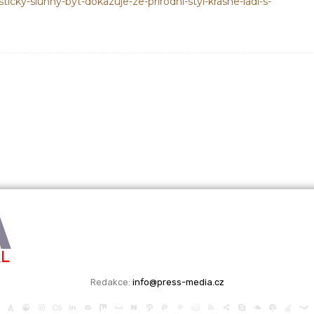
ticky-slunny-byt-dokazuje-ze-prirodni-styl-krasne-ladi-s-
A
ÁL
Redakce:
info@press-media.cz