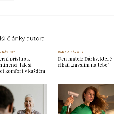
ší články autora
A NÁVODY
RADY A NÁVODY
rní přístup k
Den matek: Dárky, které
ntinenci: Jak si
říkají „myslím na tebe“
et komfort v každém
u