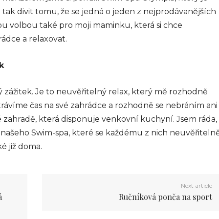
tak divit tomu, že se jedná o jeden z nejprodávanějších
u volbou také pro moji maminku, která si chce
rádce a relaxovat.
k
zážitek. Je to neuvěřitelný relax, který mě rozhodně
trávíme čas na své zahrádce a rozhodně se nebráním ani
zahradě, která disponuje venkovní kuchyní. Jsem ráda,
 našeho Swim-spa, které se každému z nich neuvěřiteln
ké již doma.
Next article
á
Ručníková ponča na sport