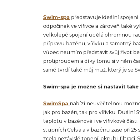
Swim-spa
představuje ideální spojení v
odpočinek ve vířivce a zároveň také vyh
velkolepé spojení udělá ohromnou rado
přípravu bazénu, vířivku a samotný baz
vůbec neumím představit svůj život b
protiproudem a díky tomu si v něm ča
samé tvrdí také můj muž, který je se
Swim-spa je možné si nastavit také 
SwimSpa
nabízí neuvěřitelnou možnos
jak pro bazén, tak pro vířivku. Duální 
teplotu v bazénové i ve vířivkové části
stupních Celsia a v bazénu zase při 25 
zcela nezávislé topení, okruh i filtraci