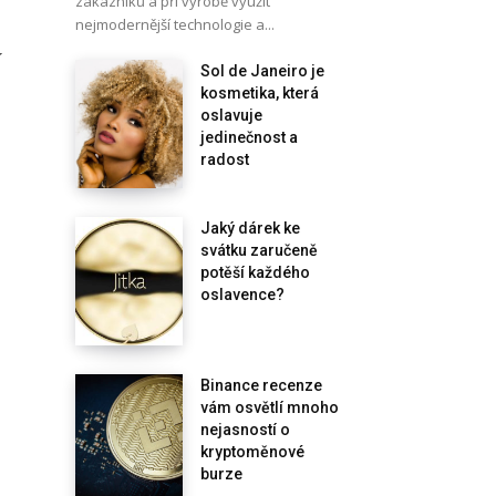
zákazníků a při výrobě využít
nejmodernější technologie a...
í
Sol de Janeiro je
kosmetika, která
oslavuje
jedinečnost a
radost
Jaký dárek ke
svátku zaručeně
potěší každého
oslavence?
Binance recenze
vám osvětlí mnoho
nejasností o
kryptoměnové
burze