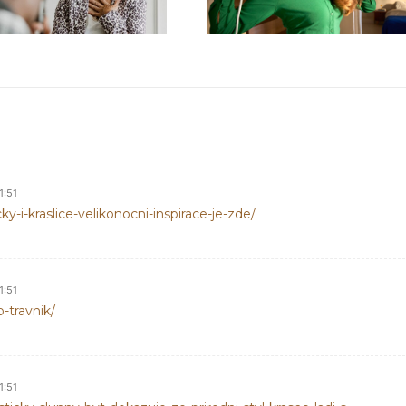
1:51
cky-i-kraslice-velikonocni-inspirace-je-zde/
1:51
o-travnik/
1:51