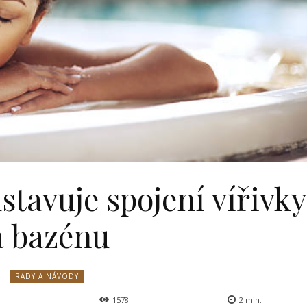
tavuje spojení vířivky
a bazénu
RADY A NÁVODY
1578
2
min.