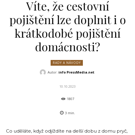
Víte, že cestovní
pojištění lze doplnit i o
krátkodobé pojištění
domácnosti?
RADY A NÁVODY
Autor:
info PressMedia.net
10.10.2023
1807
3
min.
Co uděláte, když odjíždíte na delší dobu z domu pryč,