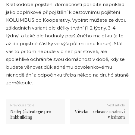
Krátkodobé pojištění domácnosti pořídíte například
jako doplňkové připojištění k cestovnímu pojištění
KOLUMBUS od Kooperativy. Vybírat můžete ze dvou
základních variant dle délky trvání (1-2 týdny, 3-4
týdny) a také dle hodnoty pojištěného majetku (a to
až do pojistné částky ve výši půl milionu korun). Stát
vás to přitom nebude víc než pár stovek, ale
spolehlivě ochráníte svou domácnost v době, kdy se
budete věnovat důkladnému dovolenkovému
nicnedělání a odpočinku třeba někde na druhé straně
zeměkoule.
Previous article
Next article
Nejlepší strategie pro
Vířivka – relaxace a zdraví
linkbuilding
v jednom