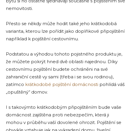
bytů si ho ostatně sjednávají současně s pojištěním své
nemovitosti.
Přesto se někdy může hodit také jeho krátkodobá
varianta, kterou lze pořídit jako doplňkové připojištění
například k pojištění cestovnímu.
Podstatou a výhodou tohoto pojistného produktu je,
že můžete pokrýt hned dvě oblasti najednou. Díky
cestovnímu pojištění budete ochráněni na své
zahraniční cestě vy sami (třeba i se svou rodinou),
zatímco
krátkodobé pojištění domácnosti
pohlídá váš
„opuštěný“ domov.
I s takovýmto krátkodobým připojištěním bude vaše
domácnost zajištěna proti nebezpečím, která ji
mohou v průběhu vaší dovolené ohrozit. Pojištění se
obvykle vztahuje jak na vykradení domu, živelní