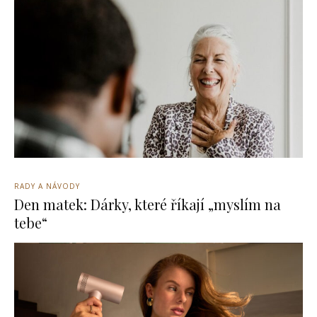
RADY A NÁVODY
Den matek: Dárky, které říkají „myslím na
tebe“