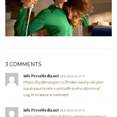
3 COMMENTS
info PressMedia.net
18.4.2024 At 21:11
https://bydlenisuper.cz/finske-sauny-okuste-
luxus-saunovani-v-pohodli-sveho-domova/
Log in to leave a comment
info PressMedia.net
18.4.2024 At 21:11
https://dstav.cz/produktovy-design-spojeny-s-