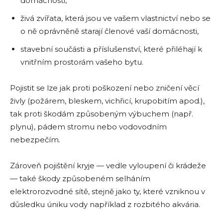
domácnosti,
živá zvířata, která jsou ve vašem vlastnictví nebo se
o ně oprávněně starají členové vaší domácnosti,
stavební součásti a příslušenství, které přiléhají k
vnitřním prostorám vašeho bytu.
Pojistit se lze jak proti poškození nebo zničení věcí
živly (požárem, bleskem, vichřicí, krupobitím apod.),
tak proti škodám způsobeným výbuchem (např.
plynu), pádem stromu nebo vodovodním
nebezpečím.
Zároveň pojištění kryje — vedle vyloupení či krádeže
— také škody způsobeném selháním
elektrorozvodné sítě, stejně jako ty, které vzniknou v
důsledku úniku vody například z rozbitého akvária.