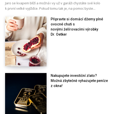
Jaro se kvapem blíží a možná i vy už v garáži chystáte své kolo
k první velké vyjížďce. Pokud tomu tak je, na pomoc byste...
Připravte si domácí džemy plné
ovocné chuti s
novými želírovacími výrobky
Dr. Oetker
Nakupujete investiční zlato?
Možná zbytečně vyhazujete peníze
z okna!