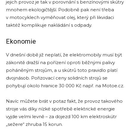
jejich provoz je tak v porovnání s benzínovými skútry
mnohem ekologičtější. Podobně pak není třeba
v motocyklech vyměňovat olej, který při likvidaci
taktéž komplikuje nakládání s odpady.
Ekonomie
V dnešní době již neplatí, že elektromobily musí být
zákonitě dražší na pořízení oproti běžnými palivy
poháněným strojům, a u skútrů toto pravidlo platí
dvojnásob. Pořizovací ceny solidních strojů se
pohybují okolo hranice 30 000 Kč např. na Motoe.cz.
Navíc můžete brát v potaz fakt, že provoz takového
stroje vás díky nízké spotřebě elektrické energie
vyjde velmi levně – za dojezd 100 km elektroskútr
„sežere“ zhruba 15 korun.