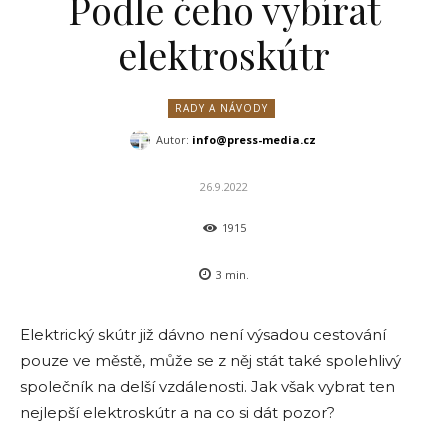
Podle čeho vybírat
elektroskútr
RADY A NÁVODY
Autor:
info@press-media.cz
26.9.2022
1915
3
min.
Elektrický skútr již dávno není výsadou cestování
pouze ve městě, může se z něj stát také spolehlivý
společník na delší vzdálenosti. Jak však vybrat ten
nejlepší elektroskútr a na co si dát pozor?