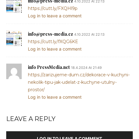
info@press-media.cz
4.10.2022 At 22:13
https://cutt.ly/FXQHl9p
Log in to leave a comment
info@press-media.cz
4.10.2022 At 22:13
https://cutt.ly/fXQG6KE
Log in to leave a comment
info PressMedia.net
18.4.2024 At 21:49
https://zarizujeme-dum.cz/dekorace-v-kuchyni-
nekolik-tipu-jak-udelat-z-kuchyne-utulny-
prostor/
Log in to leave a comment
LEAVE A REPLY
LOG IN TO LEAVE A COMMENT