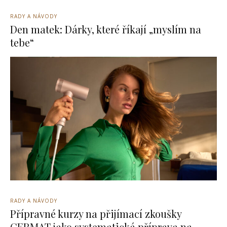
RADY A NÁVODY
Den matek: Dárky, které říkají „myslím na
tebe“
RADY A NÁVODY
Přípravné kurzy na přijímací zkoušky
CERMAT jako systematická příprava na