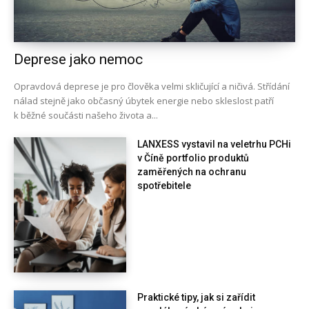
Deprese jako nemoc
Opravdová deprese je pro člověka velmi skličující a ničivá. Střídání
nálad stejně jako občasný úbytek energie nebo skleslost patří
k běžné součásti našeho života a...
LANXESS vystavil na veletrhu PCHi
v Číně portfolio produktů
zaměřených na ochranu
spotřebitele
Praktické tipy, jak si zařídit