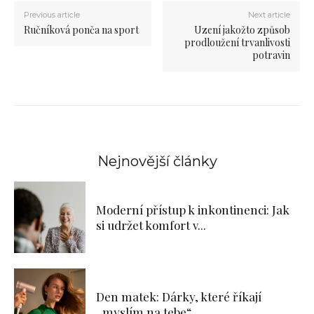
Previous article
Next article
Ručníková ponča na sport
Uzení jakožto způsob
prodloužení trvanlivosti
potravin
Nejnovější články
Moderní přístup k inkontinenci: Jak
si udržet komfort v...
Den matek: Dárky, které říkají
„myslím na tebe“